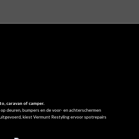
Skip
to
content
to, caravan of camper.
n op deuren, bumpers en de voor- en achterschermen
 uitgevoerd, kiest Vermunt Restyling ervoor spotrepairs