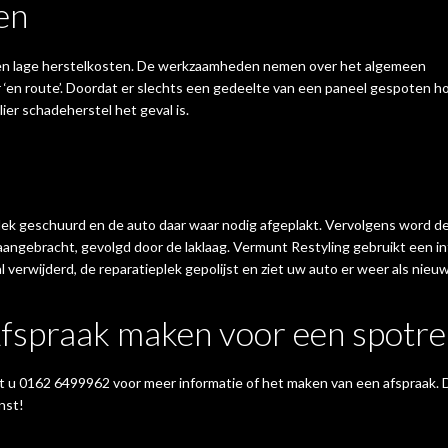
en
d en lage herstelkosten. De werkzaamheden nemen over het algemeen
er ‘en route’. Doordat er slechts een gedeelte van een paneel gespoten h
lier schadeherstel het geval is.
lek geschuurd en de auto daar waar nodig afgeplakt. Vervolgens word de
gebracht, gevolgd door de laklaag. Vermunt Restyling gebruikt een inf
 verwijderd, de reparatieplek gepolijst en ziet uw auto er weer als nieuw
fspraak maken voor een spotre
t u 0162 6499962 voor meer informatie of het maken van een afspraak. D
nst!